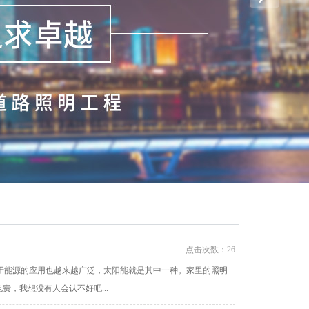
点击次数：26
，人类对于能源的应用也越来越广泛，太阳能就是其中一种。家里的照明
，我想没有人会认不好吧...