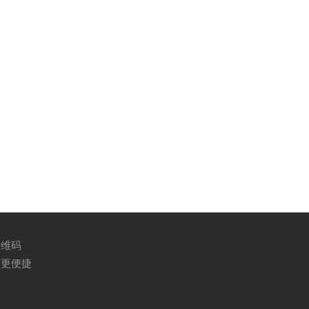
二维码
问更便捷