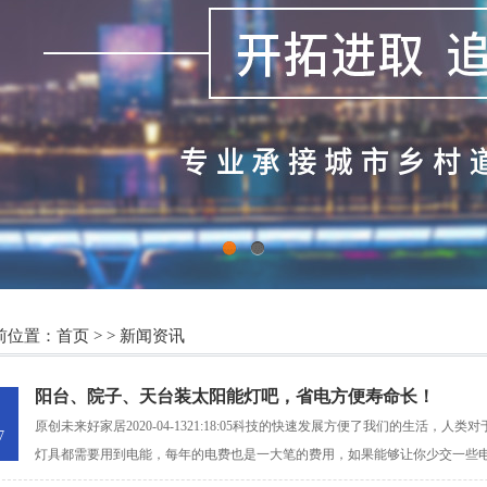
1
2
前位置：
首页
> >
新闻资讯
阳台、院子、天台装太阳能灯吧，省电方便寿命长！
原创未来好家居2020-04-1321:18:05科技的快速发展方便了我们的生活
7
灯具都需要用到电能，每年的电费也是一大笔的费用，如果能够让你少交一些电费