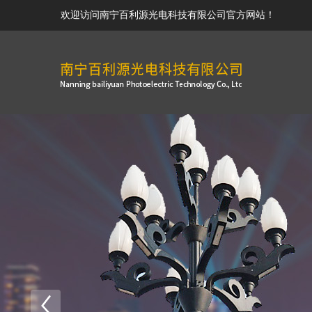
欢迎访问南宁百利源光电科技有限公司官方网站！